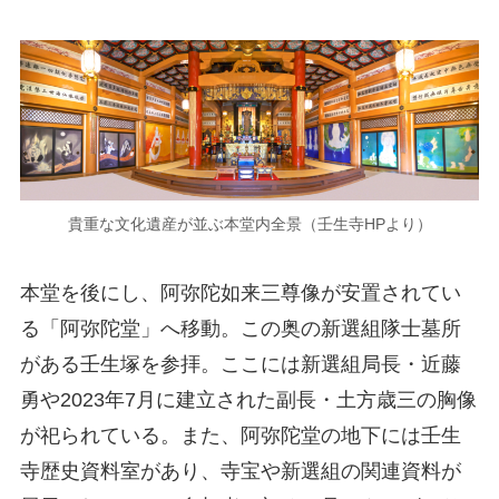
貴重な文化遺産が並ぶ本堂内全景（壬生寺HPより）
本堂を後にし、阿弥陀如来三尊像が安置されてい
る「阿弥陀堂」へ移動。この奥の新選組隊士墓所
がある壬生塚を参拝。ここには新選組局長・近藤
勇や2023年7月に建立された副長・土方歳三の胸像
が祀られている。また、阿弥陀堂の地下には壬生
寺歴史資料室があり、寺宝や新選組の関連資料が