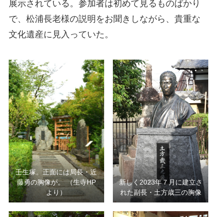
展示されている。参加者は初めて見るものばかり
で、松浦長老様の説明をお聞きしながら、貴重な
文化遺産に見入っていた。
壬生塚。正面には局長・近
藤勇の胸像が。 （生寺HP
新しく2023年７月に建立さ
より）
れた副長・土方歳三の胸像