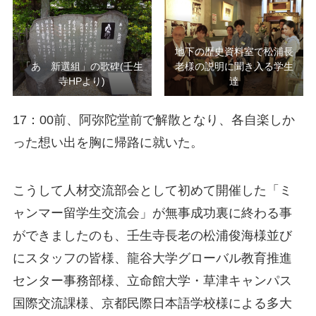
地下の歴史資料室で松浦長
「あゝ新選組」の歌碑(壬生
老様の説明に聞き入る学生
寺HPより)
達
17：00前、阿弥陀堂前で解散となり、各自楽しか
った想い出を胸に帰路に就いた。
こうして人材交流部会として初めて開催した「ミ
ャンマー留学生交流会」が無事成功裏に終わる事
ができましたのも、壬生寺長老の松浦俊海様並び
にスタッフの皆様、龍谷大学グローバル教育推進
センター事務部様、立命館大学・草津キャンパス
国際交流課様、京都民際日本語学校様による多大