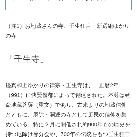
（注1）お地蔵さんの寺、壬生狂言・新選組ゆかり
の寺
「壬生寺」
鑑真和上ゆかりの律宗・壬生寺は、 正暦2年
（991）に快賢僧都によって創建された。本尊は延
命地蔵菩薩（重文）であり、古来よりの地蔵信仰
とともに、厄除・開運の寺として庶民の信仰を集
めている。特に２月に開催され約900年もの歴史を
持つ厄除け節分会や、700年の伝統をもつ壬生狂言