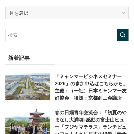
ア
ー
カ
イ
ブ
新着記事
「ミャンマービジネスセミナー
2026」の参加申込はこちらから。
主催：（一社）日本ミャンマー友
好協会 後援：京都商工会議所
春の日緬青年交流会：「初夏のや
まなし大満喫♪感動の富士山ビュ
ー「フジヤマテラス」ランチビュ
ッフェ＆まさに日本の絶景「新倉