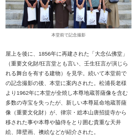
本堂前で記念撮影
屋上を後に、1856年に再建された「大念仏佛堂」
（重要文化財/狂言堂とも言い、壬生狂言が演じら
れる舞台を有する建物）を見学。続いて本堂前で
の記念撮影の後、本堂に案内された。松浦長老様
より1962年に本堂が全焼し本尊地蔵菩薩像を含む
多数の寺宝を失ったが、新しい本尊延命地蔵菩薩
像（重要文化財）が、律宗・総本山唐招提寺から
移された事や本尊や脇侍をとり囲む貴重な天井
絵、障壁画、襖絵などが紹介された。