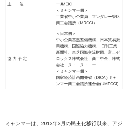
主 催
ーJMEIC
＜ミャンマー側＞
工業省中小企業局、マンダレー管区
商工会議所（MRCCI）
＜日本側＞
中小企業基盤整備機構、日本貿易振
興機構、国際協力機構、 日刊工業
新聞社、東芝国際交流財団、富士ゼ
協 力 予 定
ロックス株式会社、商工中金、株式
会社エヌ・エヌ・エー
＜ミャンマー側＞
国家経済計画開発省（DICA ) ミャ
ンマー商工会議所連合会(UMFCCI)
ミャンマーは、2013年3月の民主化移行以来、アジ