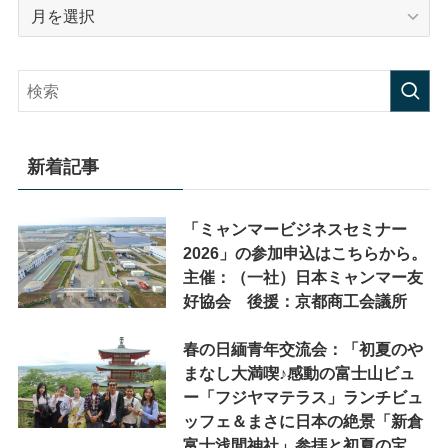
ア
ー
カ
イ
ブ
新着記事
「ミャンマービジネスセミナー
2026」の参加申込はこちらから。
主催：（一社）日本ミャンマー友
好協会 後援：京都商工会議所
春の日緬青年交流会：「初夏のや
まなし大満喫♪感動の富士山ビュ
ー「フジヤマテラス」ランチビュ
ッフェ＆まさに日本の絶景「新倉
富士浅間神社」参拝と初夏の宝