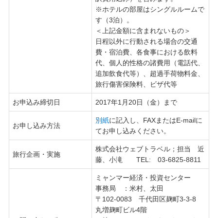
※ホテルの部屋はシングルルームで
す（3泊）。
＜上記金額に含まれないもの＞
日程以外に行動される場合の交通
費・宿泊費、各食事における飲料
代、個人的性格の諸費用（電話代、
追加飲食代等）、超過手荷物料金、
旅行傷害保険料、ビザ代等
お申込み締切日
2017年1月20日（金）まで
別紙
に記入し、FAXまたはE-mailに
お申し込み方法
てお申し込みください。
株式会社ウェブトラベル；担当 近
旅行企画・実施
藤、小滝 TEL: 03-6825-8811
ミャンマー経済・投資センター
事務局 ：米村、太田
〒102-0083 千代田区麹町3-3-8
丸増麹町ビル4階