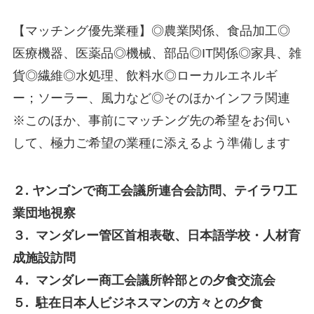
【マッチング優先業種】◎農業関係、食品加工◎
医療機器、医薬品◎機械、部品◎IT関係◎家具、雑
貨◎繊維◎水処理、飲料水◎ローカルエネルギ
ー；ソーラー、風力など◎そのほかインフラ関連
※このほか、事前にマッチング先の希望をお伺い
して、極力ご希望の業種に添えるよう準備します
２. ヤンゴンで商工会議所連合会訪問、テイラワ工
業団地視察
３. マンダレー管区首相表敬、日本語学校・人材育
成施設訪問
４. マンダレー商工会議所幹部との夕食交流会
５. 駐在日本人ビジネスマンの方々との夕食