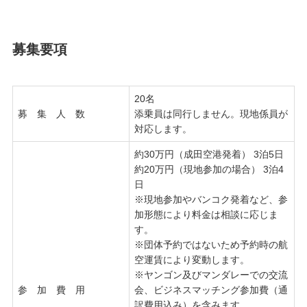
募集要項
20名
募 集 人 数
添乗員は同行しません。現地係員が
対応します。
約30万円（成田空港発着） 3泊5日
約20万円（現地参加の場合） 3泊4
日
※現地参加やバンコク発着など、参
加形態により料金は相談に応じま
す。
※団体予約ではないため予約時の航
空運賃により変動します。
※ヤンゴン及びマンダレーでの交流
参 加 費 用
会、ビジネスマッチング参加費（通
訳費用込み）を含みます。