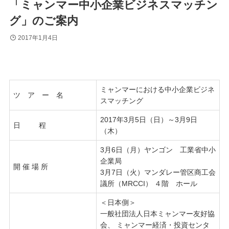
「ミャンマー中小企業ビジネスマッチン
グ」のご案内
2017年1月4日
ミャンマーにおける中小企業ビジネ
ツ ア ー 名
スマッチング
2017年3月5日（日）～3月9日
日 程
（木）
3月6日（月）ヤンゴン 工業省中小
企業局
開 催 場 所
3月7日（火）マンダレー管区商工会
議所（MRCCI） ４階 ホール
＜日本側＞
一般社団法人日本ミャンマー友好協
会、 ミャンマー経済・投資センタ