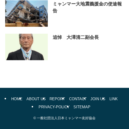
ミャンマー大地震義援金の使途報
告
追悼 大澤清二副会長
HOME
ABOUT US
REPORT
CONTACT
JOIN US
LINK
PRIVACY-POLICY
SITEMAP
©
一般社団法人日本ミャンマー友好協会