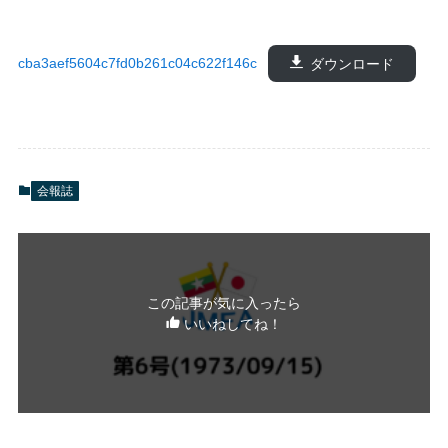
cba3aef5604c7fd0b261c04c622f146c
ダウンロード
会報誌
この記事が気に入ったら
いいねしてね！