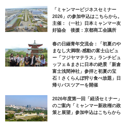
「ミャンマービジネスセミナー
2026」の参加申込はこちらから。
主催：（一社）日本ミャンマー友
好協会 後援：京都商工会議所
春の日緬青年交流会：「初夏のや
まなし大満喫♪感動の富士山ビュ
ー「フジヤマテラス」ランチビュ
ッフェ＆まさに日本の絶景「新倉
富士浅間神社」参拝と初夏の宝
石！さくらんぼ狩り食べ放題」日
帰りバスツアーを開催
2026年度第一回「経済セミナー」
のご案内「ミャンマー新政権の政
策と展望」参加申込はこちらから