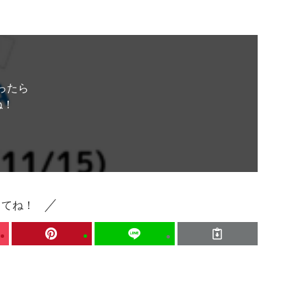
ったら
ね！
してね！