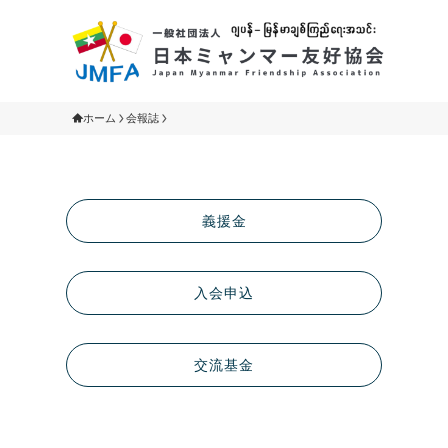
ホーム
会報誌
義援金
入会申込
交流基金